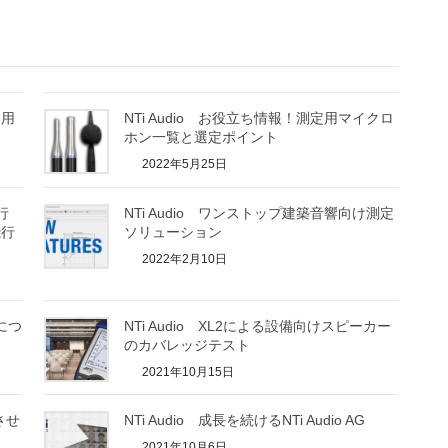
」用
NTi Audio お役立ち情報！測定用マイクロ
ホン一覧と選定ポイント
2022年5月25日
行
NTi Audio ワンストップ建築音響向け測定
飛行
ソリューション
ト
2022年2月10日
いにつ
NTi Audio XL2による設備向けスピーカー
のカバレッジテスト
2021年10月15日
させ
NTi Audio 成長を続けるNTi Audio AG
2021年10月6日