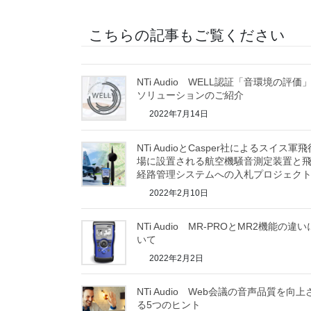
こちらの記事もご覧ください
NTi Audio WELL認証「音環境の評価
ソリューションのご紹介
2022年7月14日
NTi AudioとCasper社によるスイス軍飛
場に設置される航空機騒音測定装置と
経路管理システムへの入札プロジェク
2022年2月10日
NTi Audio MR-PROとMR2機能の違
いて
2022年2月2日
NTi Audio Web会議の音声品質を向上
る5つのヒント