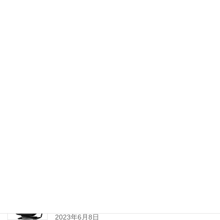
納期・価格等変更情報
取扱製品の納期・価格変更などの情報
新製品情報
Dynacord MXE5-64
2024年8月3日
Electro-Voice ZLX G2シリーズ 販売開始のお知ら
せ
2024年3月8日
YAMAHA ポータブル PAシステム 『STAGEPAS
100BTR』 および 『STAGEPAS 100』 発売のご案
内
2023年6月8日