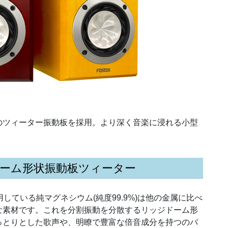
のツィーター振動板を採用。より深く音楽に浸れる小型
ドーム形状振動板ツィーター
に使用している純マグネシウム(純度99.9%)は他の金属に比べ
な素材です。これを分割振動を分散するリッジドーム形
っとりとした歌声や、明瞭で豊富な倍音成分を持つのバ