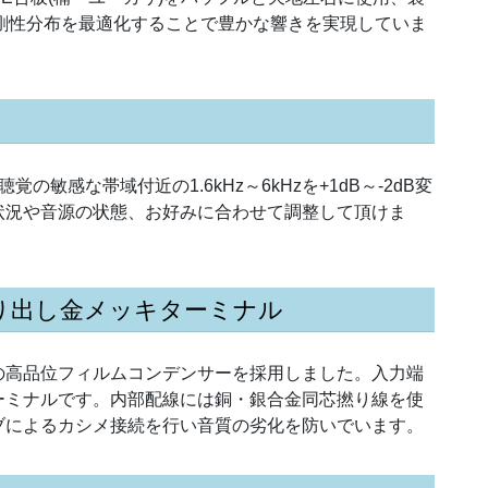
剛性分布を最適化することで豊かな響きを実現していま
敏感な帯域付近の1.6kHz～6kHzを+1dB～-2dB変
状況や音源の状態、お好みに合わせて調整して頂けま
り出し金メッキターミナル
の高品位フィルムコンデンサーを採用しました。入力端
ーミナルです。内部配線には銅・銀合金同芯撚り線を使
ブによるカシメ接続を行い音質の劣化を防いでいます。