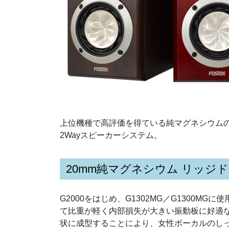
上位機種で高評価を得ている純マグネシウム
2Wayスピーカーシステム。
20mm純マグネシウム リッジ
G2000をはじめ、G1302MG／G1300MG
て比重が軽く内部損失が大きい振動板に好適
状に成型することにより、女性ボーカルのし