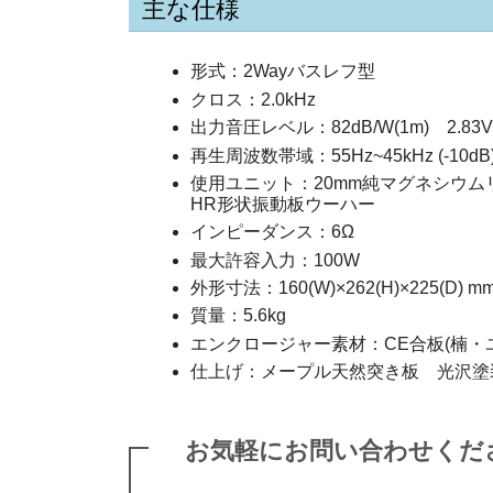
主な仕様
形式：2Wayバスレフ型
クロス：2.0kHz
出力音圧レベル：82dB/W(1m) 2.83V入
再生周波数帯域：55Hz~45kHz (-10dB
使用ユニット：20mm純マグネシウム
HR形状振動板ウーハー
インピーダンス：6Ω
最大許容入力：100W
外形寸法：160(W)×262(H)×225(D)
質量：5.6kg
エンクロージャー素材：CE合板(楠・ユ
仕上げ：メープル天然突き板 光沢塗
お気軽にお問い合わせくだ