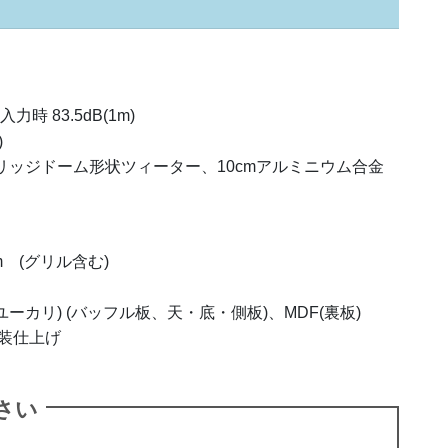
力時 83.5dB(1m)
)
リッジドーム形状ツィーター、10cmアルミニウム合金
 mm (グリル含む)
ーカリ) (バッフル板、天・底・側板)、MDF(裏板)
装仕上げ
さい