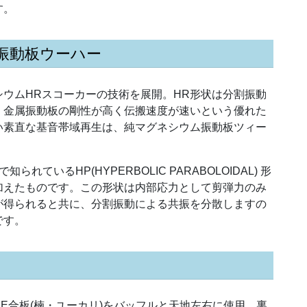
す。
状振動板ウーハー
シウムHRスコーカーの技術を展開。HR形状は分割振動
、金属振動板の剛性が高く伝搬速度が速いという優れた
い素直な基音帯域再生は、純マグネシウム振動板ツィー
知られているHP(HYPERBOLIC PARABOLOIDAL) 形
加えたものです。この形状は内部応力として剪弾力のみ
が得られると共に、分割振動による共振を分散しますの
です。
CE合板(楠・ユーカリ)をバッフルと天地左右に使用、裏