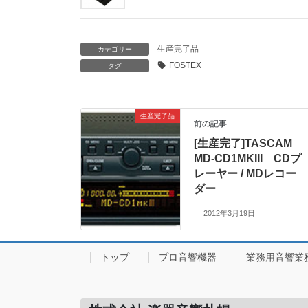
生産完了品
カテゴリー
FOSTEX
タグ
生産完了品
前の記事
[生産完了]TASCAM
MD-CD1MKIII CDプ
レーヤー / MDレコー
ダー
2012年3月19日
トップ
プロ音響機器
業務用音響業