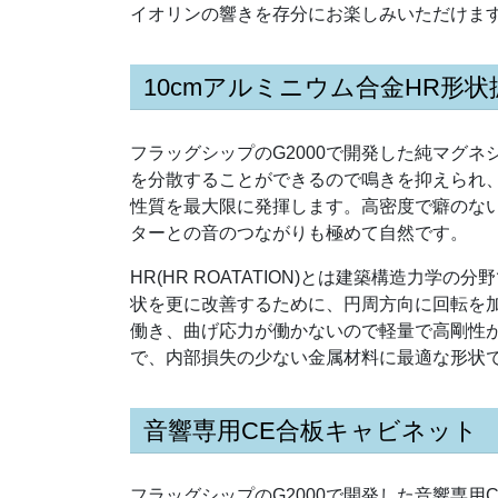
イオリンの響きを存分にお楽しみいただけま
10cmアルミニウム合金HR形
フラッグシップのG2000で開発した純マグネ
を分散することができるので鳴きを抑えられ
性質を最大限に発揮します。高密度で癖のな
ターとの音のつながりも極めて自然です。
HR(HR ROATATION)とは建築構造力学の分野で
状を更に改善するために、円周方向に回転を
働き、曲げ応力が働かないので軽量で高剛性
で、内部損失の少ない金属材料に最適な形状
音響専用CE合板キャビネット
フラッグシップのG2000で開発した音響専用