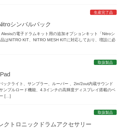
生産完了品
 Nitroシンバルパック
社は、Alesisの電子ドラムキット用の追加オプションキット「Nitroシ
NITRO KIT、NITRO MESH KITに対応しており、増設に必
取扱製品
iPad
」はRGBバックライト、サンプラー、ルーパー 、2in/2out内蔵サウンド
のサンプルロード機能、4.3インチの高輝度ディスプレイ搭載のベ
 […]
取扱製品
sis エレクトロニックドラムアクセサリー