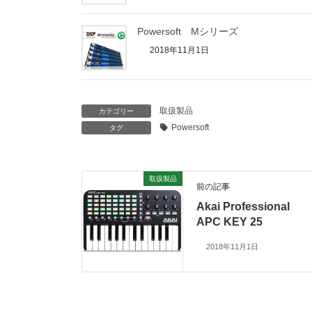
内部精度
サイズ(W x H x D)
内部精度
AD/DAコンバーター
制御
Powersoft Mシリーズ
制御
重量
制御
内部精度
サイズ(W x H x D)
2018年11月1日
サイズ(W x H x D)
サイズ(W x H x D)
制御
重量
重量
重量
サイズ(W x H x D)
重量
取扱製品
カテゴリー
Powersoft
タグ
取扱製品
前の記事
Akai Professional
APC KEY 25
2018年11月1日