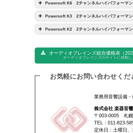
Powersoft K6 2チャンネルハイパフォー
Powersoft K3 2チャンネルハイパフォー
Powersoft K2 2チャンネルハイパフォー
オーディオブレインズ総合価格表（202
オーディオブレインズのサイトに移動し
モデル名
お気軽にお問い合わせくだ
チャンネル数
モデル名
モデル名
モデル名
チ
チャンネル数
業務用音響設備・
チャンネル数
出力
チャンネル数
2Ω
モデル名
チャ
株式会社 楽器音
チャ
9,000W
チャ
チャンネル数
出力
2Ω
〒003-0005 
出力
2Ω
電源
出力
2Ω
チャ
TEL：011-823-5
6,000W
4
3,600W
2
消費電流
3,600W
2
定休日：土曜日、
出力
2Ω
電源