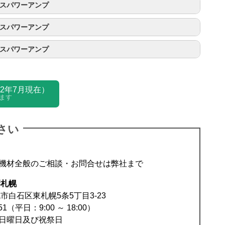
マンスパワーアンプ
マンスパワーアンプ
マンスパワーアンプ
2年7月現在）
ます
K20 , K20 DSP+ASEOP
さい
2
K10 , K10 DSP+ASEOP
K3 , K3 DSP+ASEOP
ャンネル毎
K6 , K6 DSP+ASEOP
Bridgeモード
2
機材全般のご相談・お問合せは弊社まで
2
4Ω
8Ω
2
4Ω
8Ω
K2 , K2 DSP+ASEOP
ンネル毎
Bridgeモード
響札幌
ンネル毎
Bridgeモード
ンネル毎
5,200W
2,700W
18,000W
Bridgeモード
10,400W
2
4Ω
8Ω
4Ω
8Ω
札幌市白石区東札幌5条5丁目3-23
4Ω
8Ω
4Ω
8Ω
4Ω
PFCユニバーサルパワーサプライ
8Ω
4Ω
8Ω
ンネル毎
Bridgeモード
851（平日：9:00 ～ 18:00）
,000W
2,000W
12,000W
8,000W
,500W
1,300W
7,2000W
5,000W
,500W
15.8A (1/8 rated power 4Ω, 115V)
1,300W
7,2000W
5,000W
日曜日及び祝祭日
4Ω
8Ω
4Ω
8Ω
PFCユニバーサルパワーサプライ