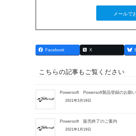
電源
動作電圧
電源
3,600W
2
消費電流
メールで
消費電流
動作温度
消費電流
電源
動作電圧
動作電圧
ノイズフロア
動作電圧
消費電流
動作温度
動作温度
tdD+N
動作温度
動作電圧
ノイズフロア
ノイズフロア
ノイズフロア
ア
動作温度
THD+N
入力
Facebook
X
THD+N
THD+N
2 (
ノイズフロア
アナ
入力
アナ
入力インピーダンス
アナ
THD+N
入力
2 (2 
入力
こちらの記事もご覧ください
2 (2 
許容入力
2 (2 
アナ
入力インピーダンス
入力
入力インピーダンス
スローレイト
入力インピーダンス
2 (2 
許容入力
許容入力
Powersoft Powersoft製品登録のお願
ダンピングファクター
許容入力
入力インピーダンス
スローレイト
2021年3月19日
スローレイト
DSP
スローレイト
許容入力
ダンピングファクター
ダンピングファクター
AD/DAコンバーター
ダンピングファクター
スローレイト
DSP
Powersoft 販売終了のご案内
DSP
内部精度
DSP
ダンピングファクター
AD/DAコンバーター
2021年1月19日
AD/DAコンバーター
制御
AD/DAコンバーター
DSP
内部精度