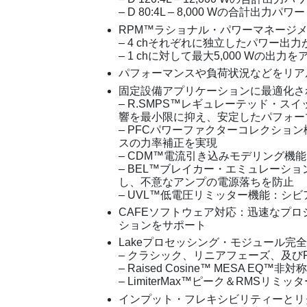
– D 80:4L – 8,000 Wの合計出力パワー
RPM™ラショナル・パワーマネージ
– 4 chそれぞれに独立したパワー出
– 1 chに対して最大5,000 Wの出力
パフォーマンスや負荷状況などをリア
固定設備アプリケーションに最適化さ
– R.SMPS™レギュレーテッド・
響を最小限に抑え、安定したパフォー
– PFCパワーファクターコレクショ
スの力率補正を実現
– CDM™電流引き込みモデリング機
– BEL™ブレイカー・エミュレーシ
し、不意なアンプの電源落ちを防止
– UVL™低電圧リミッター機能：シ
CAFEソフトウェア対応：迅速なプ
ションをサポート
Lakeプロセッシング・モジュール完
– クラシック、リニアフェーズ、及びF
– Raised Cosine™ MESA 
– LimiterMax™ピーク＆RMSリミッ
インプット・フレキシビリティーとリ