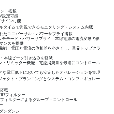
メント搭載
力が設定可能
をアサイン可能
ルタイムで監視できるモニタリング・システム内蔵
れたユニバーサル・パワーサプライ搭載
スイッチモード・パワーサプライ：本線電源の電流変動の影
マンスを提供
ン機能：電圧と電流の位相差を小さくし、業界トップクラ
能：本線ピーク引き込みを軽減
ョン・リミッター機能：電流消費量を最適にコントロール
ビアな電圧低下においても安定したオペレーションを実現
ロジェクト・プランニングとシステム・コンフィギュレー
全搭載
IRフィルター
EQ™非対称フィルターによるグループ・コントロール
ター
ダンダンシー