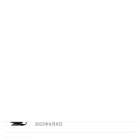
取扱製品の納期・価格変更などの情報
新製品情報
Dynacord MXE5-64
2024年8月3日
Electro-Voice ZLX G2シリーズ 販売開始のお知ら
せ
2024年3月8日
YAMAHA ポータブル PAシステム 『STAGEPAS
100BTR』 および 『STAGEPAS 100』 発売のご案
内
2023年6月8日