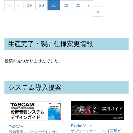
«
‹
19
20
21
22
23
›
»
生産完了・製品仕様変更情報
投稿が見つかりませんでした。
システム導入提案
Electro-Voice
TASCAM
サブウーファー・アレイ実用ガ
設備音響システムデザインガイ