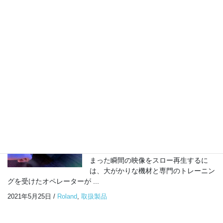
IE 100 PRO は音楽制作やライブ会場で
の正確な音を聞き分けるために開発され
た、ミュージシャンやクリエーター、イ
ヤーモニター向けのインイヤーモニタリ
ングイヤホンです。上位機種のIE 400 PR ...
2021年6月5日
/
sennheiser
,
取扱製品
Roland P-20HD ビデオ・イ
ンスタント・レプレイヤー
スポーツの中継や演出に最適なビデオ・
インスタント・リプレイヤー これま
で、生放送のスポーツ中継でゴールが決
まった瞬間の映像をスロー再生するに
は、大がかりな機材と専門のトレーニン
グを受けたオペレーターが ...
2021年5月25日
/
Roland
,
取扱製品